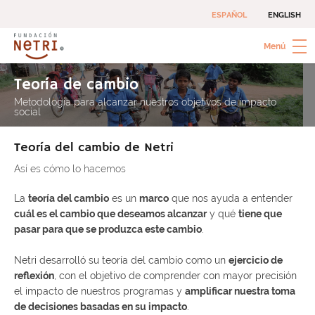
Skip
ESPAÑOL
ENGLISH
to
content
Menú
Fundación Netri
Inversiones para combatir la pobreza extrema
Teoría de cambio
Metodología para alcanzar nuestros objetivos de impacto
social
Teoría del cambio de Netri
Así es cómo lo hacemos
La
teoría del cambio
es un
marco
que nos ayuda a entender
cuál es el cambio que deseamos alcanzar
y qué
tiene que
pasar para que se produzca este cambio
.
Netri desarrolló su teoría del cambio como un
ejercicio de
reflexión
, con el objetivo de comprender con mayor precisión
el impacto de nuestros programas y
amplificar nuestra toma
de decisiones basadas en su impacto
.