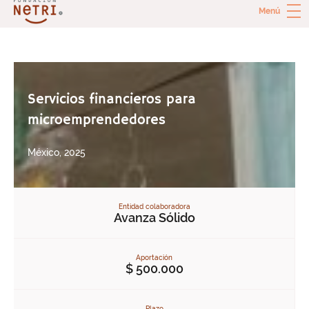
Skip
Menú
to
content
Fundación Netri
Inversiones para combatir la pobreza extrema
Servicios financieros para
microemprendedores
México, 2025
Entidad colaboradora
Avanza Sólido
Aportación
$ 500.000
Plazo